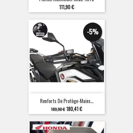
Prix
111,90 €
-5%
Renforts De Protège-Mains...
Prix
Prix
180,41 €
189,90 €
de
base