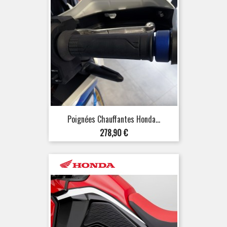
Poignées Chauffantes Honda...
Prix
278,90 €