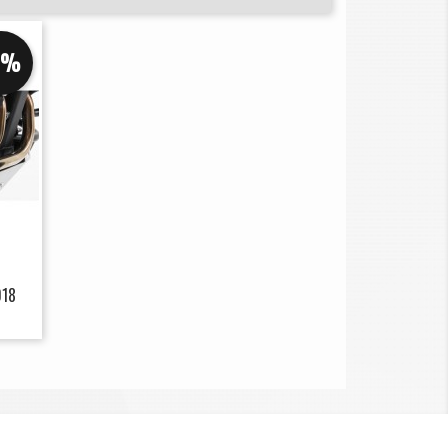
5%
018