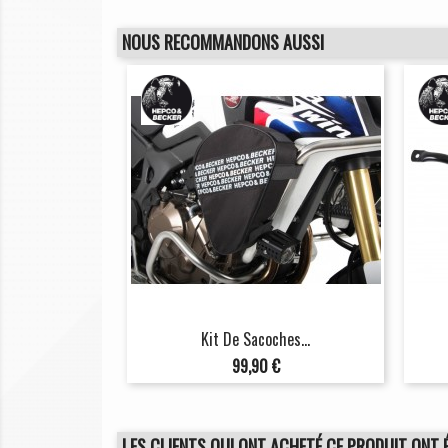
NOUS RECOMMANDONS AUSSI
Kit De Sacoches...
Prix
99,90 €
LES CLIENTS QUI ONT ACHETÉ CE PRODUIT ONT 