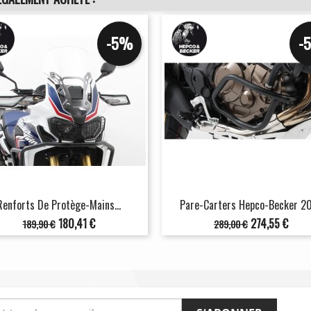
-5%
-
Renforts De Protège-Mains...
Pare-Carters Hepco-Becker 2
Prix
Prix
Prix
Prix
180,41 €
274,55 €
189,90 €
289,00 €
de
de
base
base