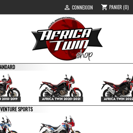
PANIER
(0)
shopping_cart
0
CONNEXION

STANDARD
ADVENTURE SPORTS