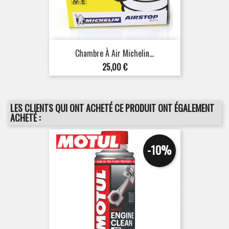
Chambre À Air Michelin...
Prix
25,00 €
LES CLIENTS QUI ONT ACHETÉ CE PRODUIT ONT ÉGALEMENT
ACHETÉ :
-10%