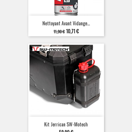
Nettoyant Avant Vidange...
Prix
Prix
10,71 €
11,90 €
de
base
Kit Jerrican SW-Motech
Prix