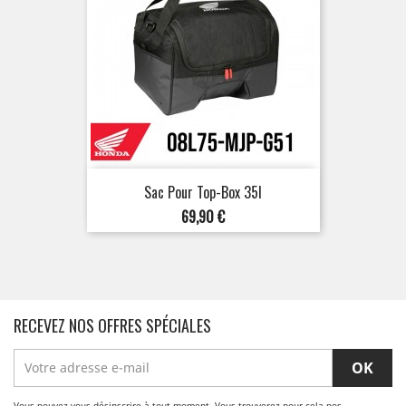
Sac Pour Top-Box 35l
Prix
69,90 €
RECEVEZ NOS OFFRES SPÉCIALES
Vous pouvez vous désinscrire à tout moment. Vous trouverez pour cela nos