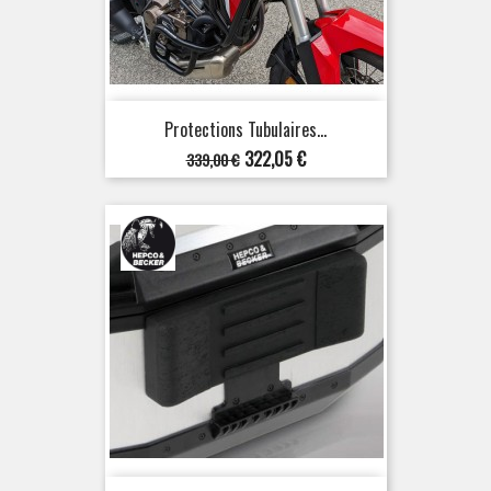
Protections Tubulaires...
Prix
Prix
322,05 €
339,00 €
de
base