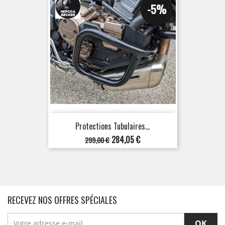
-5%
Protections Tubulaires...
Prix
Prix
284,05 €
299,00 €
de
base
RECEVEZ NOS OFFRES SPÉCIALES