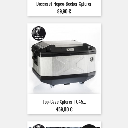
Dosseret Hepco-Becker Xplorer
Prix
89,90 €
Top-Case Xplorer TC45...
Prix
459,00 €