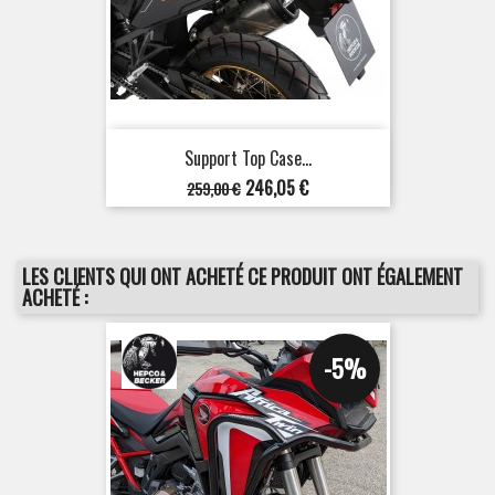
Support Top Case...
Prix
Prix
246,05 €
259,00 €
de
base
LES CLIENTS QUI ONT ACHETÉ CE PRODUIT ONT ÉGALEMENT
ACHETÉ :
-5%