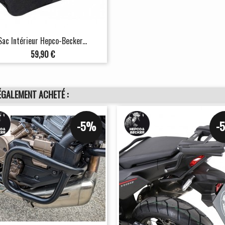
Sac Intérieur Hepco-Becker...
Prix
59,90 €
ÉGALEMENT ACHETÉ :
-5%
-