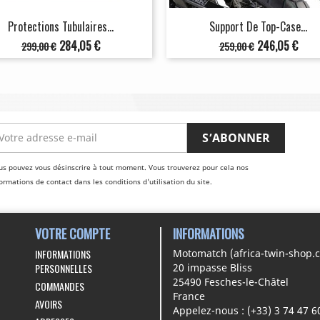
Protections Tubulaires...
Support De Top-Case...
Prix
Prix
Prix
Prix
284,05 €
246,05 €
299,00 €
259,00 €
de
de
base
base
us pouvez vous désinscrire à tout moment. Vous trouverez pour cela nos
ormations de contact dans les conditions d'utilisation du site.
VOTRE COMPTE
INFORMATIONS
INFORMATIONS
Motomatch (africa-twin-shop.
PERSONNELLES
20 impasse Bliss
25490 Fesches-le-Châtel
COMMANDES
France
AVOIRS
Appelez-nous :
(+33) 3 74 47 6