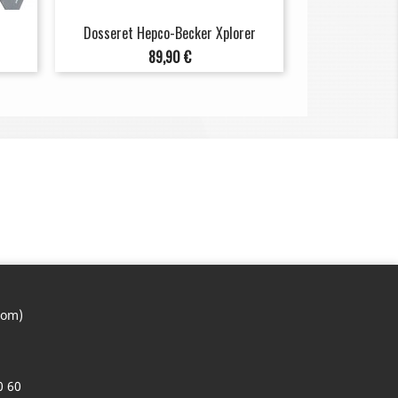
Dosseret Hepco-Becker Xplorer
Prix
89,90 €
com)
0 60