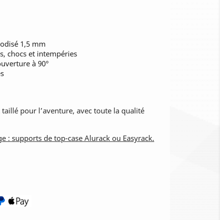
nodisé 1,5 mm
s, chocs et intempéries
uverture à 90°
es
 taillé pour l’aventure, avec toute la qualité
ge : supports de top-case Alurack ou Easyrack.