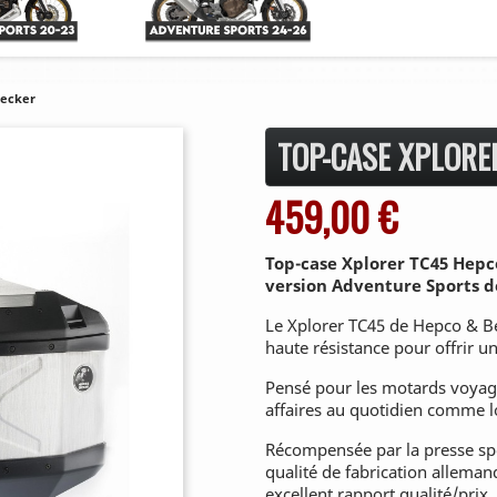
Becker
TOP-CASE XPLORE
459,00 €
Top-case Xplorer TC45 Hepc
version Adventure Sports de
Le Xplorer TC45 de Hepco & Be
haute résistance pour offrir u
Pensé pour les motards voyage
affaires au quotidien comme l
Récompensée par la presse spé
qualité de fabrication alleman
excellent rapport qualité/prix.