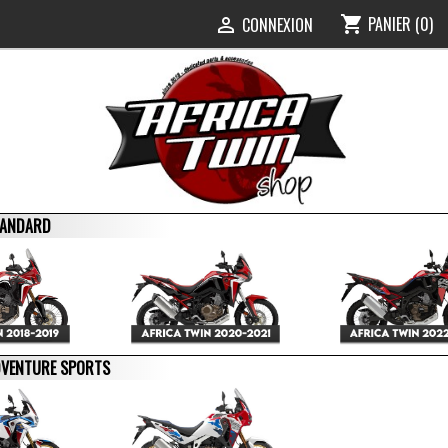
PANIER
(0)
shopping_cart
0
CONNEXION

STANDARD
ADVENTURE SPORTS