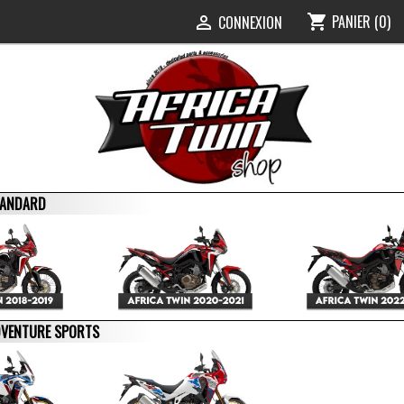
PANIER
(0)
shopping_cart
0
CONNEXION

STANDARD
ADVENTURE SPORTS