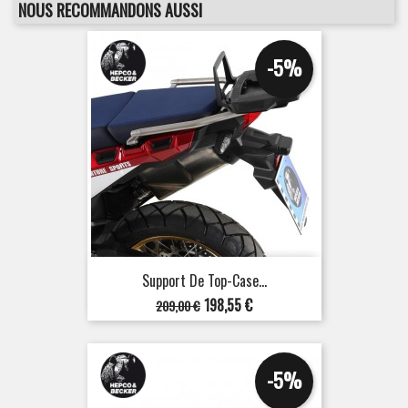
NOUS RECOMMANDONS AUSSI
-5%
Support De Top-Case...
Prix
Prix
198,55 €
209,00 €
de
base
-5%