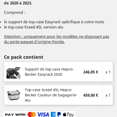
de 2020 à 2023.
Comprend :
le support de top-case Easyrack spécifique à votre moto
le top-case Xceed 45L version alu
Attention : uniquement pour les modèles ne disposant pas
du porte-paquet d'origine Honda.
Ce pack contient
Support de top-case Hepco-
246,05 €
x 1
Becker Easyrack 2020
Top-case Xceed 45L Hepco-
Becker Couleur de bagagerie-
459,00 €
x 1
Alu