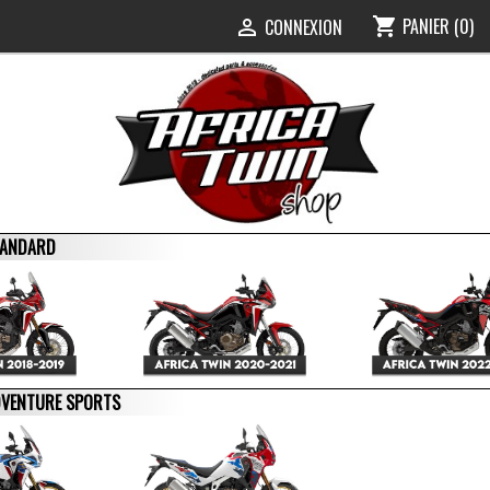
PANIER
(0)
shopping_cart
0
CONNEXION

STANDARD
ADVENTURE SPORTS