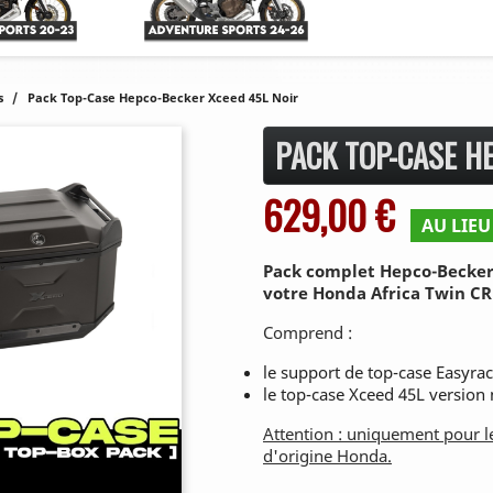
s
Pack Top-Case Hepco-Becker Xceed 45L Noir
PACK TOP-CASE H
629,00 €
AU LIEU 
Pack complet Hepco-Becker 
votre Honda Africa Twin CRF
Comprend :
le support de top-case Easyra
le top-case Xceed 45L version 
Attention : uniquement pour 
d'origine Honda.