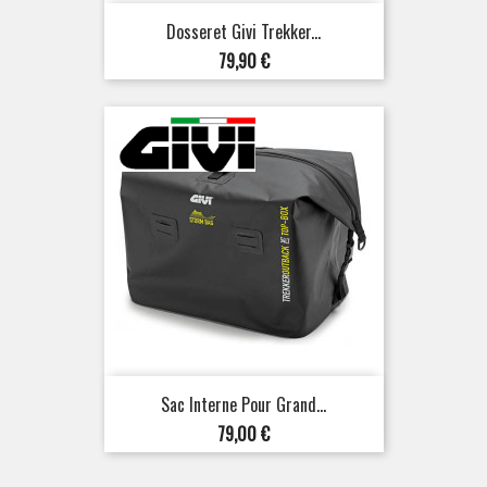
Dosseret Givi Trekker...
Prix
79,90 €
Sac Interne Pour Grand...
Prix
79,00 €