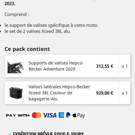
2023.
Comprend :
le support de valises spécifique à votre moto
le set de 2 valises Xceed 38L alu
Ce pack contient
Supports de valises Hepco-
312,55 €
x 1
Becker Adventure 2020
Valises latérales Hepco-Becker
Xceed 38L Couleur de
929,00 €
x 1
bagagerie-Alu
EXPÉDITION PRÉVUE SOUS 5 JOURS
