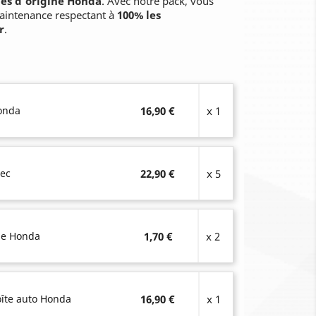
es d'origine Honda
. Avec notre pack, vous
aintenance respectant à
100% les
r
.
Honda
16,90 €
x 1
Tec
22,90 €
x 5
ge Honda
1,70 €
x 2
boîte auto Honda
16,90 €
x 1