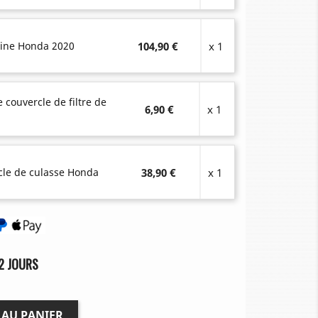
igine Honda 2020
104,90 €
x 1
e couvercle de filtre de
6,90 €
x 1
rcle de culasse Honda
38,90 €
x 1
2 JOURS
 AU PANIER