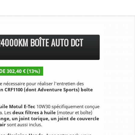
24000KM BOÎTE AUTO DCT
DE 302,40 € (13%)
e nécessaire pour réaliser l'entretien des
in CRF1100 (dont Adventure Sports) boîte
huile Motul E-Tec
10W30 spécifiquement conçue
a. Les
deux filtres à huile
(moteur et boîte)
ange,
un joint torique, un joint de couvercle
air
sont aussi inclus.