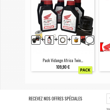
+
+
+
+
Pack Vidange Africa Twin...
Prix
109,90 €
PACK
RECEVEZ NOS OFFRES SPÉCIALES
Vo