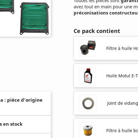
Toutes les pièces sont
garanti
avez tout en main pour une m
préconisations constructeu
Ce pack contient
Filtre à huile 
Huile Motul E-
a : pièce d'origine
Joint de vidan
s en stock
Filtre à huile 