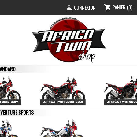
PANIER
(0)
shopping_cart
0
CONNEXION

STANDARD
ADVENTURE SPORTS