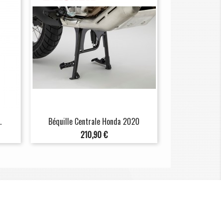
.
Béquille Centrale Honda 2020
Prix
210,90 €