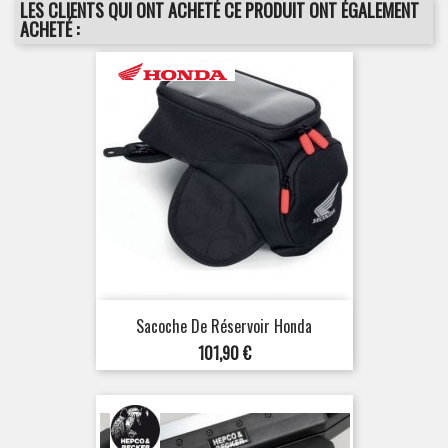
LES CLIENTS QUI ONT ACHETÉ CE PRODUIT ONT ÉGALEMENT
ACHETÉ :
Sacoche De Réservoir Honda
Prix
101,90 €